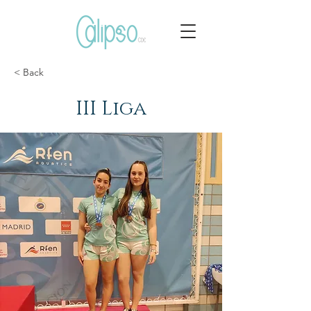
< Back
III Liga