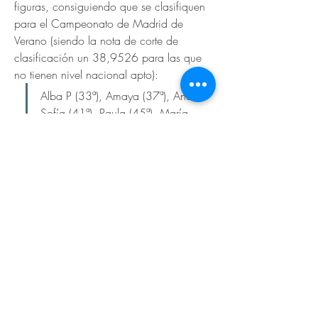
figuras, consiguiendo que se clasifiquen 
para el Campeonato de Madrid de 
Verano (siendo la nota de corte de 
clasificación un 38,9526 para las que 
no tienen nivel nacional apto):
Alba P (33ª), Amaya (37ª), Ana 
Sofía (41ª), Paula (45ª), María 
(49ª), Yaiza (50ª), Irene (52ª) y 
Marta 
¡Enhorabuena chicas! ¡a por el último 
campeonato regional de la temporada! 
💪🏻
Toda la información (resultados, fotos y 
vídeos) en el siguiente enlace: 
III 
JORNADA DE LIGA ALEVIN-INFANTIL-
Previous
Next
JUNIOR | clubcalipso (
cdcalipso.com
)