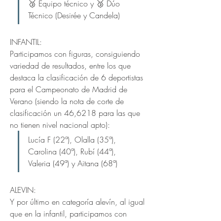
🥉 Equipo técnico y 🥉 Dúo 
Técnico (Desirée y Candela)
INFANTIL:
Participamos con figuras, consiguiendo 
variedad de resultados, entre los que 
destaca la clasificación de 6 deportistas 
para el Campeonato de Madrid de 
Verano (siendo la nota de corte de 
clasificación un 46,6218 para las que 
no tienen nivel nacional apto):
Lucía F (22ª), Olalla (35ª), 
Carolina (40ª), Rubí (44ª), 
Valeria (49ª) y Aitana (68ª)
ALEVIN:
Y por último en categoría alevín, al igual 
que en la infantil, participamos con 