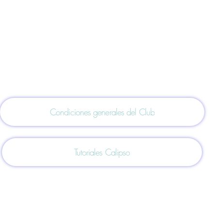
 bañador club, equipación corta y gorro).
nencia
.
iones para nuestros deportistas:
eportista se apunta de tu parte a la sección federad
da, la tienes en el siguiente botón 👇🏻
Condiciones generales del Club
Tutoriales Calipso