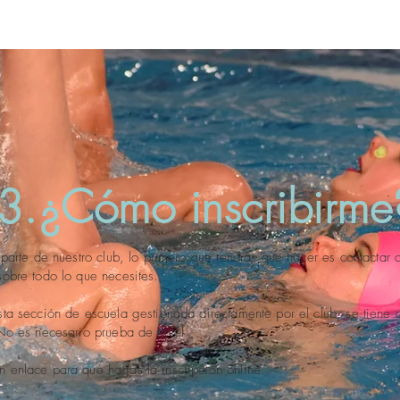
3.¿Cómo inscribirme
 parte de nuestro club, lo primero que tendrás que hacer es contactar 
obre todo lo que necesites.
ta sección de escuela gestionada directamente por el club, se tiene
No es necesario prueba de nivel.
 enlace para que hagas la inscripción online.