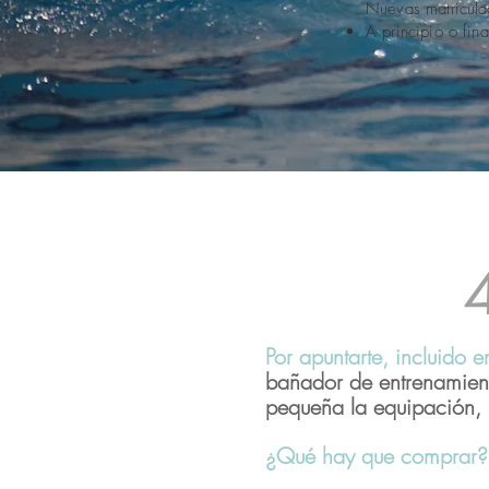
Nuevas matricula
A principio o fin
4
Por apuntarte, incluido e
bañador de entrenamiento
pequeña la equipación,
¿Qué hay que comprar