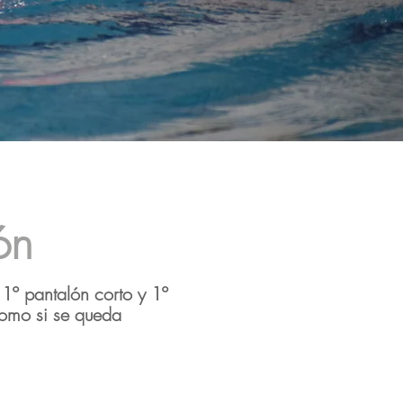
ón
1º pantalón corto y 1º
como si se queda