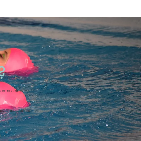
?
con nosotros.
 que tener mucha