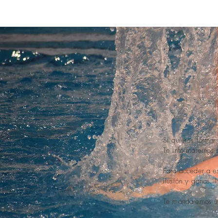
Si quieres formar
Te informaremos s
Para acceder a es
ilusión y ganas. 
Te mandaremos un