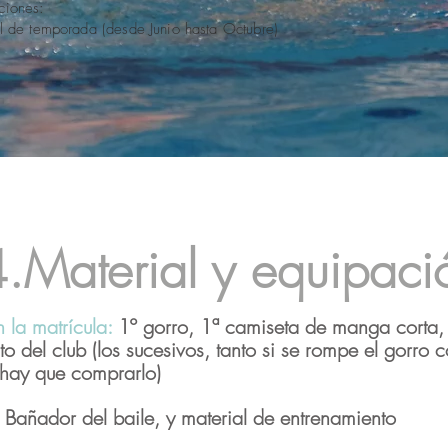
ciones:
al de temporada (desde Junio hasta Octubre)
.Material y equipaci
n la matrícula:
1º gorro,
1ª camiseta de manga corta, 
 del club (los sucesivos, tanto si se rompe el gorro 
 hay que comprarlo)
?
Bañador del baile, y material de entrenamiento
👇🏻