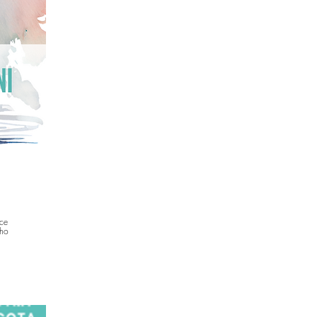
ce
cho