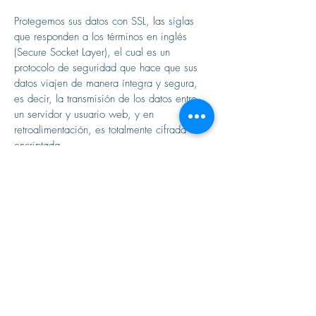
Protegemos sus datos con SSL, las siglas
que responden a los términos en inglés
(Secure Socket Layer), el cual es un
protocolo de seguridad que hace que sus
datos viajen de manera íntegra y segura,
es decir, la transmisión de los datos entre
un servidor y usuario web, y en
retroalimentación, es totalmente cifrada o
encriptada.
EL TITULAR DE LA WEB excluye, hasta
donde permite el ordenamiento jurídico,
cualquier responsabilidad por los daños y
perjuicios de toda naturaleza derivados de:
La imposibilidad de acceso al sitio web o
la falta de veracidad, exactitud,
exhaustividad y/o actualidad de los
contenidos, así como la existencia de
vicios y defectos de toda clase de los