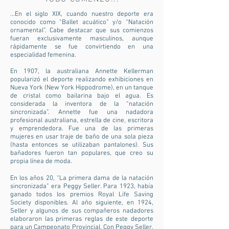
...En el siglo XIX, cuando nuestro deporte era
conocido como “Ballet acuático” y/o “Natación
ornamental”. Cabe destacar que sus comienzos
fueran exclusivamente masculinos, aunque
rápidamente se fue convirtiendo en una
especialidad femenina.
En 1907, la australiana Annette Kellerman
popularizó el deporte realizando exhibiciones en
Nueva York (New York Hippodrome), en un tanque
de cristal como bailarina bajo el agua. Es
considerada la inventora de la “natación
sincronizada”. Annette fue una nadadora
profesional australiana, estrella de cine, escritora
y emprendedora. Fue una de las primeras
mujeres en usar traje de baño de una sola pieza
(hasta entonces se utilizaban pantalones). Sus
bañadores fueron tan populares, que creo su
propia línea de moda.
En los años 20, “La primera dama de la natación
sincronizada” era Peggy Seller. Para 1923, había
ganado todos los premios Royal Life Saving
Society disponibles. Al año siguiente, en 1924,
Seller y algunos de sus compañeros nadadores
elaboraron las primeras reglas de este deporte
para un Campeonato Provincial. Con Peggy Seller,