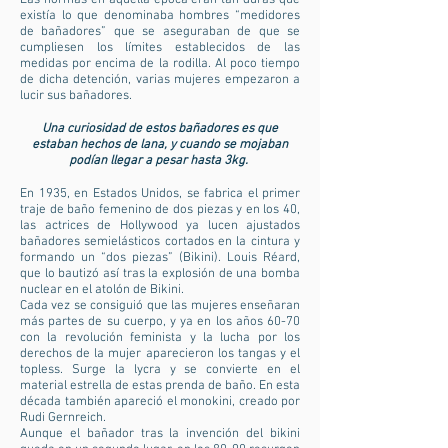
Las normas en aquella época eran tan duras que
existía lo que denominaba hombres “medidores
de bañadores” que se aseguraban de que se
cumpliesen los límites establecidos de las
medidas por encima de la rodilla. Al poco tiempo
de dicha detención, varias mujeres empezaron a
lucir sus bañadores.
Una curiosidad de estos bañadores es que
estaban hechos de lana, y cuando se mojaban
podían llegar a pesar hasta 3kg.
En 1935, en Estados Unidos, se fabrica el primer
traje de baño femenino de dos piezas y en los 40,
las actrices de Hollywood ya lucen ajustados
bañadores semielásticos cortados en la cintura y
formando un “dos piezas” (Bikini). Louis Réard,
que lo bautizó así tras la explosión de una bomba
nuclear en el atolón de Bikini.
Cada vez se consiguió que las mujeres enseñaran
más partes de su cuerpo, y ya en los años 60-70
con la revolución feminista y la lucha por los
derechos de la mujer aparecieron los tangas y el
topless. Surge la lycra y se convierte en el
material estrella de estas prenda de baño. En esta
década también apareció el monokini, creado por
Rudi Gernreich.
Aunque el bañador tras la invención del bikini