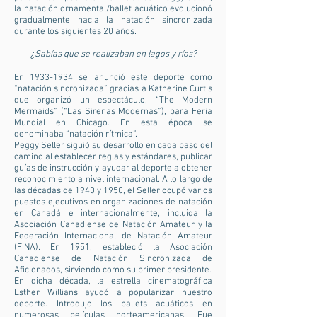
la natación ornamental/ballet acuático evolucionó
gradualmente hacia la natación sincronizada
durante los siguientes 20 años.
¿Sabías que se realizaban en lagos y ríos?
En
1933-1934
se anunció este deporte como
“natación sincronizada” gracias a Katherine Curtis
que organizó un espectáculo, “The Modern
Mermaids” (“Las Sirenas Modernas”), para Feria
Mundial en Chicago. En esta época se
denominaba “natación rítmica”.
Peggy Seller siguió su desarrollo en cada paso del
camino al establecer reglas y estándares, publicar
guías de instrucción y ayudar al deporte a obtener
reconocimiento a nivel internacional. A lo largo de
las décadas de 1940 y 1950, el Seller ocupó varios
puestos ejecutivos en organizaciones de natación
en Canadá e internacionalmente, incluida la
Asociación Canadiense de Natación Amateur y la
Federación Internacional de Natación Amateur
(FINA). En 1951, estableció la Asociación
Canadiense de Natación Sincronizada de
Aficionados, sirviendo como su primer presidente.
En dicha década, la estrella cinematográfica
Esther Willians ayudó a popularizar nuestro
deporte. Introdujo los ballets acuáticos en
numerosas películas norteamericanas. Fue