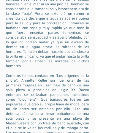
bañarse ni en el mar ni en una piscina. También se
consideraba que tomar el sol y broncearse era de
la clase “baja”. Pero se extendió un rumor o
creencia que decía que el agua salada era buena
para la salud y para la procreación. Entonces se
bañaban con ropa y muy rápido ya que todo lo
que fuera enseñar partes femeninas se
consideraba sensualidad y estaba prohibido, por
lo que no podían nadar ya que un exceso de
tiempo en el agua atraía las miradas de los
hombres. También debían hacerlo acercándose a
la orilla en un carro, ya que el andar hasta la orilla
también podía atraer las miradas de dichos
hombres.
Como os hemos contado en “Los orígenes de la
sincro”, Annette Kellerman fue una de las
primeras mujeres en usar traje de baño de una
sola pieza a principios del siglo XX (hasta
entonces se utilizaban pantalones, conocidos
como “bloomers“). Sus bañadores fueron tan
populares, que creo su propia línea de moda, pero
no sin antes ser detenida por ello. Hizo una
defensa pública para llevar bañadores de una
sola pieza y se presentó en una playa de
Masachussets con un traje de baño ajustado, con
el que se le veian las rodillas y de manga corta.