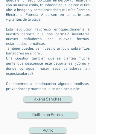
queda en un segundo lugar, en los 80-90 resurgen
con un nuevo estilo, triunfando aquellos con el tiro
alto, a imagen y semejanza del que lucían Carmen
Electra o Pamela Anderson en la serie Los
vigilantes de la playa.
Esta evolución favoreció enriquecidamente a
nuestro deporte que nos permitió inventarse
nuevos bañadores con nuevas formas,
estampados, temáticas.
También puedes ver nuestro artículo sobre “Los
bañadores en sincro”.
Una cuestión también que se plantea mucha
gente que desconoce este deporte es, ¿Cómo y
dónde consiguen hacer esos bañadores tan
espectaculares?
Os ponemos a continuación algunas modistas,
proveedores y marcas que se dedican a ello:
Akena Sánchez
Guillermo Bordoy
Autric