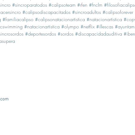
incro
#sincroparatodos
#calipsoteam
#rfen
#fnclm
#filosofiacalip
cersincro
#calipsodiscapacitados
#sincroadultos
#calipsoforever
g
#familiacalipso
#calipsonatacionartistica
#natacionartistica
#copy
ticswimming
#natacionartistica
#olympo
#netflix
#illescas
#ayuntami
sincrosordos
#deportesordos
#sordos
#discapacidadauditiva
#iber
asupera
.com