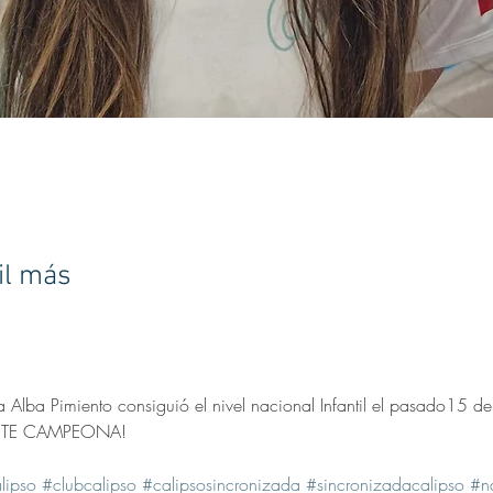
il más
a Alba Pimiento consiguió el nivel nacional Infantil el pasado15 d
TE CAMPEONA!
lipso
#clubcalipso
#calipsosincronizada
#sincronizadacalipso
#na