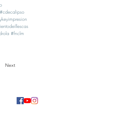
so
#cdecalipso
keyimpresion
entodeillescas
drola
#fnclm
Next