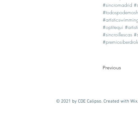
#sincromadrid
#s
#todospodemosha
#artisticswimmin
#optitequi
#artis
#sincroillescas
#
#premiosiberdrol
Previous
© 2021 by CDE Calipso. Created with
Wix